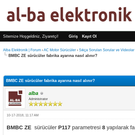
Sitemize Hoşgeldiniz, Ziyaretçi!
Giriş
Kayıt Ol
Alba Elektronik | Forum
›
AC Motor Sürücüler
›
Sıkça Sorulan Sorular ve Videolar
BMBC ZE sürücüler fabrika ayarına nasıl alınır?
BMBC ZE sürücüler fabrika ayarına nasıl alınır?
alba
Administrator
10-17-2018, 11:17 AM
BMBC ZE
sürücüler
P117
parametresi
8
yapılarak fab