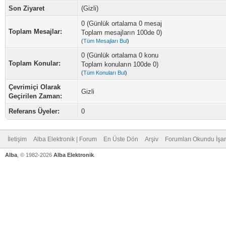
Son Ziyaret
(Gizli)
0 (Günlük ortalama 0 mesaj
Toplam Mesajlar:
Toplam mesajların 100de 0)
(
Tüm Mesajları Bul
)
0 (Günlük ortalama 0 konu
Toplam Konular:
Toplam konuların 100de 0)
(
Tüm Konuları Bul
)
Çevrimiçi Olarak
Gizli
Geçirilen Zaman:
Referans Üyeler:
0
İletişim
Alba Elektronik | Forum
En Üste Dön
Arşiv
Forumları Okundu İşar
Alba
, © 1982-2026
Alba Elektronik
.