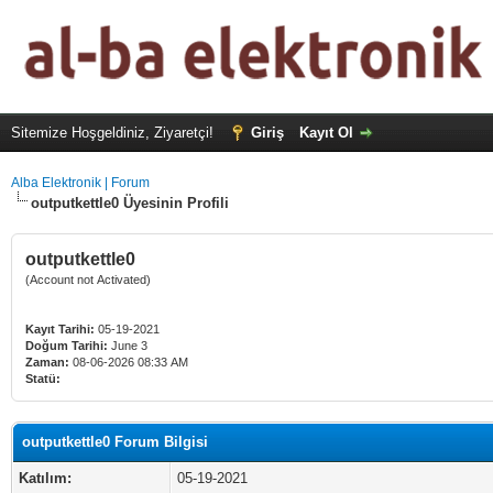
Sitemize Hoşgeldiniz, Ziyaretçi!
Giriş
Kayıt Ol
Alba Elektronik | Forum
outputkettle0 Üyesinin Profili
outputkettle0
(Account not Activated)
Kayıt Tarihi:
05-19-2021
Doğum Tarihi:
June 3
Zaman:
08-06-2026 08:33 AM
Statü:
outputkettle0 Forum Bilgisi
Katılım:
05-19-2021