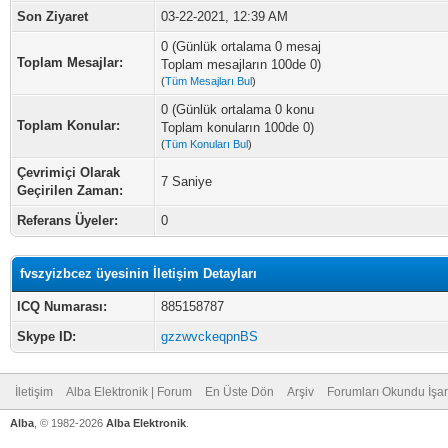
Son Ziyaret
03-22-2021, 12:39 AM
0 (Günlük ortalama 0 mesaj
Toplam Mesajlar:
Toplam mesajların 100de 0)
(
Tüm Mesajları Bul
)
0 (Günlük ortalama 0 konu
Toplam Konular:
Toplam konuların 100de 0)
(
Tüm Konuları Bul
)
Çevrimiçi Olarak
7 Saniye
Geçirilen Zaman:
Referans Üyeler:
0
fvszyizbcez üyesinin İletişim Detayları
ICQ Numarası:
885158787
Skype ID:
gzzwvckeqpnBS
İletişim
Alba Elektronik | Forum
En Üste Dön
Arşiv
Forumları Okundu İşar
Alba
, © 1982-2026
Alba Elektronik
.