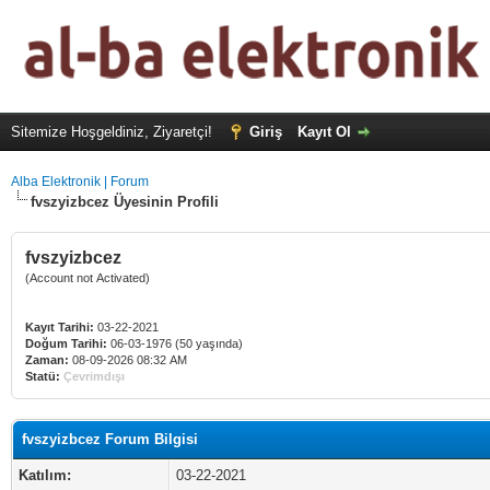
Sitemize Hoşgeldiniz, Ziyaretçi!
Giriş
Kayıt Ol
Alba Elektronik | Forum
fvszyizbcez Üyesinin Profili
fvszyizbcez
(Account not Activated)
Kayıt Tarihi:
03-22-2021
Doğum Tarihi:
06-03-1976 (50 yaşında)
Zaman:
08-09-2026 08:32 AM
Statü:
Çevrimdışı
fvszyizbcez Forum Bilgisi
Katılım:
03-22-2021