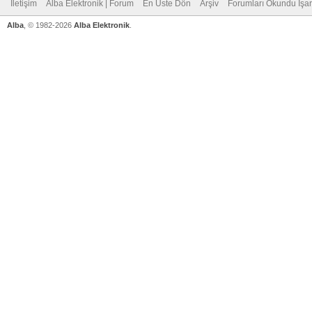
İletişim
Alba Elektronik | Forum
En Üste Dön
Arşiv
Forumları Okundu İşar
Alba
, © 1982-2026
Alba Elektronik
.