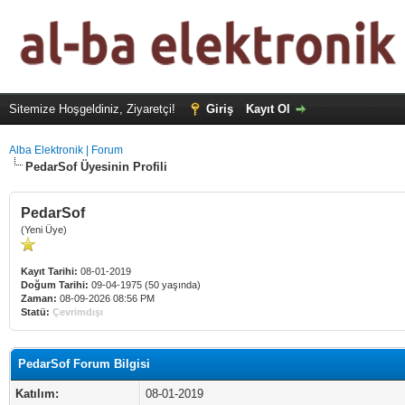
Sitemize Hoşgeldiniz, Ziyaretçi!
Giriş
Kayıt Ol
Alba Elektronik | Forum
PedarSof Üyesinin Profili
PedarSof
(Yeni Üye)
Kayıt Tarihi:
08-01-2019
Doğum Tarihi:
09-04-1975 (50 yaşında)
Zaman:
08-09-2026 08:56 PM
Statü:
Çevrimdışı
PedarSof Forum Bilgisi
Katılım:
08-01-2019