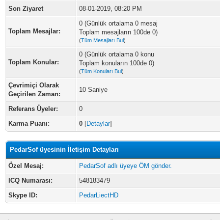
Son Ziyaret
08-01-2019, 08:20 PM
0 (Günlük ortalama 0 mesaj
Toplam Mesajlar:
Toplam mesajların 100de 0)
(
Tüm Mesajları Bul
)
0 (Günlük ortalama 0 konu
Toplam Konular:
Toplam konuların 100de 0)
(
Tüm Konuları Bul
)
Çevrimiçi Olarak
10 Saniye
Geçirilen Zaman:
Referans Üyeler:
0
Karma Puanı:
0
[
Detaylar
]
PedarSof üyesinin İletişim Detayları
Özel Mesaj:
PedarSof adlı üyeye ÖM gönder.
ICQ Numarası:
548183479
Skype ID:
PedarLiectHD