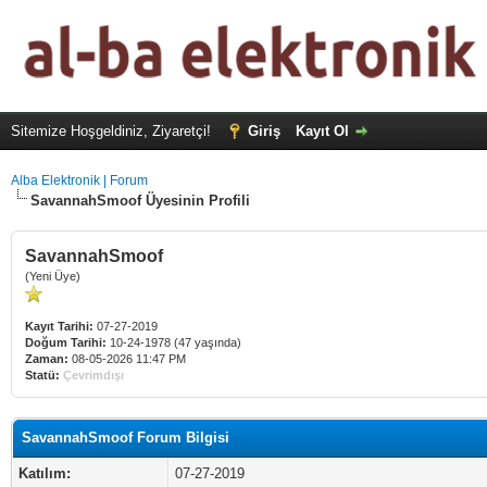
Sitemize Hoşgeldiniz, Ziyaretçi!
Giriş
Kayıt Ol
Alba Elektronik | Forum
SavannahSmoof Üyesinin Profili
SavannahSmoof
(Yeni Üye)
Kayıt Tarihi:
07-27-2019
Doğum Tarihi:
10-24-1978 (47 yaşında)
Zaman:
08-05-2026 11:47 PM
Statü:
Çevrimdışı
SavannahSmoof Forum Bilgisi
Katılım:
07-27-2019