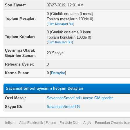
Son Ziyaret
07-27-2019, 12:01 AM
0 (Günlük ortalama 0 mesaj
Toplam Mesajlar:
Toplam mesajların 100de 0)
(
Tüm Mesajları Bul
)
0 (Günlük ortalama 0 konu
Toplam Konular:
Toplam konuların 100de 0)
(
Tüm Konuları Bul
)
Çevrimiçi Olarak
20 Saniye
Geçirilen Zaman:
Referans Üyeler:
0
Karma Puanı:
0
[
Detaylar
]
SavannahSmoof üyesinin İletişim Detayları
Özel Mesaj:
SavannahSmoof adlı üyeye ÖM gönder.
Skype ID:
SavannahSmoofTG
İletişim
Alba Elektronik | Forum
En Üste Dön
Arşiv
Forumları Okundu İşar