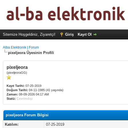
Sitemize Hoşgeldiniz, Ziyaretçi!
Giriş
Kayıt Ol
Alba Elektronik | Forum
pixeljeora Üyesinin Profili
pixeljeora
(pixeljeoraGG)
Kayıt Tarihi:
07-25-2019
Doğum Tarihi:
04-11-1985 (41 yaşında)
Zaman:
08-09-2026 04:17 AM
Statü:
Çevrimdışı
pixeljeora Forum Bilgisi
Katılım:
07-25-2019