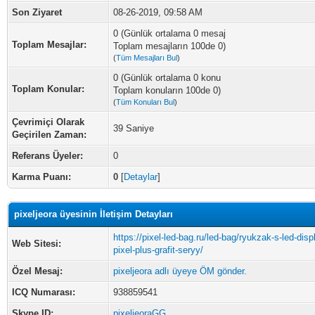
Son Ziyaret
08-26-2019, 09:58 AM
0 (Günlük ortalama 0 mesaj
Toplam Mesajlar:
Toplam mesajların 100de 0)
(
Tüm Mesajları Bul
)
0 (Günlük ortalama 0 konu
Toplam Konular:
Toplam konuların 100de 0)
(
Tüm Konuları Bul
)
Çevrimiçi Olarak
39 Saniye
Geçirilen Zaman:
Referans Üyeler:
0
Karma Puanı:
0
[
Detaylar
]
pixeljeora üyesinin İletişim Detayları
https://pixel-led-bag.ru/led-bag/ryukzak-s-led-dis
Web Sitesi:
pixel-plus-grafit-seryy/
Özel Mesaj:
pixeljeora adlı üyeye ÖM gönder.
ICQ Numarası:
938859541
Skype ID:
pixeljeoraGG