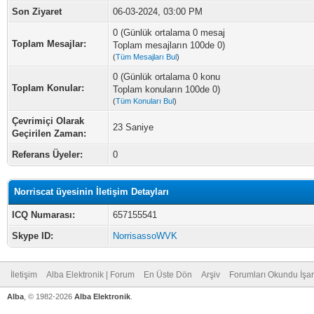
Son Ziyaret
06-03-2024, 03:00 PM
0 (Günlük ortalama 0 mesaj
Toplam Mesajlar:
Toplam mesajların 100de 0)
(
Tüm Mesajları Bul
)
0 (Günlük ortalama 0 konu
Toplam Konular:
Toplam konuların 100de 0)
(
Tüm Konuları Bul
)
Çevrimiçi Olarak
23 Saniye
Geçirilen Zaman:
Referans Üyeler:
0
Norriscat üyesinin İletişim Detayları
ICQ Numarası:
657155541
Skype ID:
NorrisassoWVK
İletişim
Alba Elektronik | Forum
En Üste Dön
Arşiv
Forumları Okundu İşar
Alba
, © 1982-2026
Alba Elektronik
.