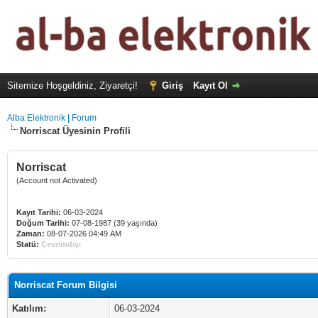
Sitemize Hoşgeldiniz, Ziyaretçi!
Giriş
Kayıt Ol
Alba Elektronik | Forum
Norriscat Üyesinin Profili
Norriscat
(Account not Activated)
Kayıt Tarihi:
06-03-2024
Doğum Tarihi:
07-08-1987 (39 yaşında)
Zaman:
08-07-2026 04:49 AM
Statü:
Çevrimdışı
Norriscat Forum Bilgisi
Katılım:
06-03-2024