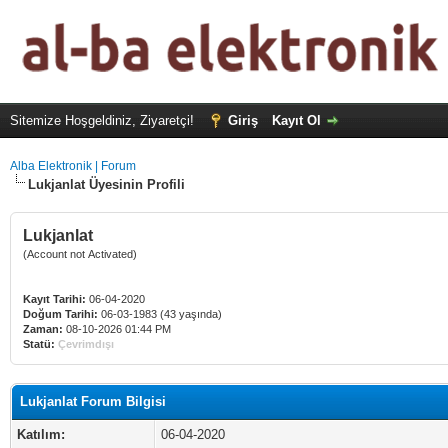
Sitemize Hoşgeldiniz, Ziyaretçi!
Giriş
Kayıt Ol
Alba Elektronik | Forum
Lukjanlat Üyesinin Profili
Lukjanlat
(Account not Activated)
Kayıt Tarihi:
06-04-2020
Doğum Tarihi:
06-03-1983 (43 yaşında)
Zaman:
08-10-2026 01:44 PM
Statü:
Çevrimdışı
Lukjanlat Forum Bilgisi
Katılım:
06-04-2020