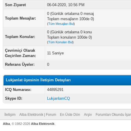
Son Ziyaret
06-04-2020, 10:56 PM
0 (Günlük ortalama 0 mesaj
Toplam Mesajlar:
Toplam mesajların 100de 0)
(
Tüm Mesajları Bul
)
0 (Günlük ortalama 0 konu
Toplam Konular:
Toplam konuların 100de 0)
(
Tüm Konuları Bul
)
Çevrimiçi Olarak
11 Saniye
Geçirilen Zaman:
Referans Üyeler:
0
Lukjanlat üyesinin İletişim Detayları
ICQ Numarası:
44895291
Skype ID:
LukjanlamCQ
İletişim
Alba Elektronik | Forum
En Üste Dön
Arşiv
Forumları Okundu İşar
Alba
, © 1982-2026
Alba Elektronik
.