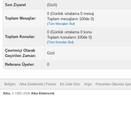
Son Ziyaret
(Gizli)
0 (Günlük ortalama 0 mesaj
Toplam Mesajlar:
Toplam mesajların 100de 0)
(
Tüm Mesajları Bul
)
0 (Günlük ortalama 0 konu
Toplam Konular:
Toplam konuların 100de 0)
(
Tüm Konuları Bul
)
Çevrimiçi Olarak
Gizli
Geçirilen Zaman:
Referans Üyeler:
0
İletişim
Alba Elektronik | Forum
En Üste Dön
Arşiv
Forumları Okundu İşar
Alba
, © 1982-2026
Alba Elektronik
.