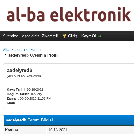
Sitemize Hoşgeldiniz, Ziyaretçi!
Giriş
Kayıt Ol
Alba Elektronik | Forum
aedelyredb Üyesinin Profili
aedelyredb
(Account not Activated)
Kayıt Tarihi:
10-16-2021
Doğum Tarihi:
January 1
Zaman:
08-08-2026 11:51 PM
Statü:
aedelyredb Forum Bilgisi
Katılım:
10-16-2021