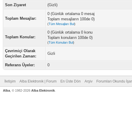
Son Ziyaret
(Gizli)
0 (Günlük ortalama 0 mesaj
Toplam Mesajlar:
Toplam mesajların 100de 0)
(
Tüm Mesajları Bul
)
0 (Günlük ortalama 0 konu
Toplam Konular:
Toplam konuların 100de 0)
(
Tüm Konuları Bul
)
Çevrimiçi Olarak
Gizli
Geçirilen Zaman:
Referans Üyeler:
0
İletişim
Alba Elektronik | Forum
En Üste Dön
Arşiv
Forumları Okundu İşar
Alba
, © 1982-2026
Alba Elektronik
.