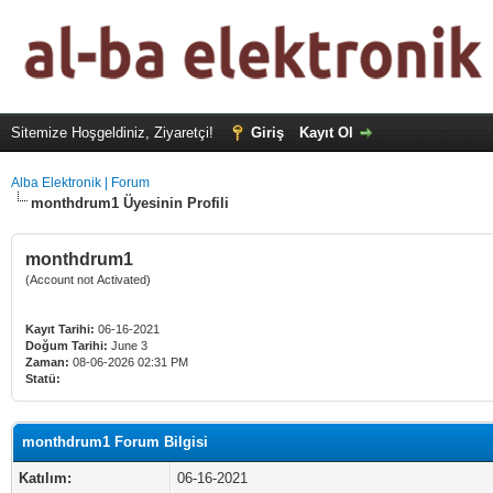
Sitemize Hoşgeldiniz, Ziyaretçi!
Giriş
Kayıt Ol
Alba Elektronik | Forum
monthdrum1 Üyesinin Profili
monthdrum1
(Account not Activated)
Kayıt Tarihi:
06-16-2021
Doğum Tarihi:
June 3
Zaman:
08-06-2026 02:31 PM
Statü:
monthdrum1 Forum Bilgisi
Katılım:
06-16-2021